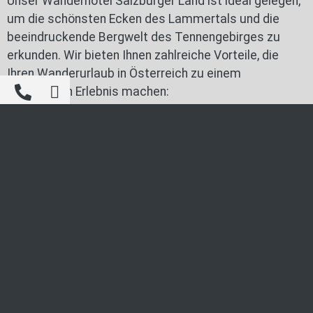
Unser Wanderhotel Salzburger Land ist ideal gelegen,
um die schönsten Ecken des Lammertals und die
beeindruckende Bergwelt des Tennengebirges zu
erkunden. Wir bieten Ihnen zahlreiche Vorteile, die
Ihren Wanderurlaub in Österreich zu einem
besonderen Erlebnis machen:
Phone
JETZT BUCHEN
Ihre Vorteile bei uns in St. Martin am Tennengebirge:
Direkte Lage am Naturparadies
Das Gesund & Vital Landhotel Anna liegt direkt
am Eingang zu den besten Wander- und
Radwegen des Lammertals. Starten Sie Ihre
Touren ohne lange Anfahrten und erleben Sie die
Natur hautnah. Die Nähe zur Natur macht unser
Hotel ideal für Aktivurlauber, die spontan und
flexibel ihre Outdoor-Abenteuer genießen